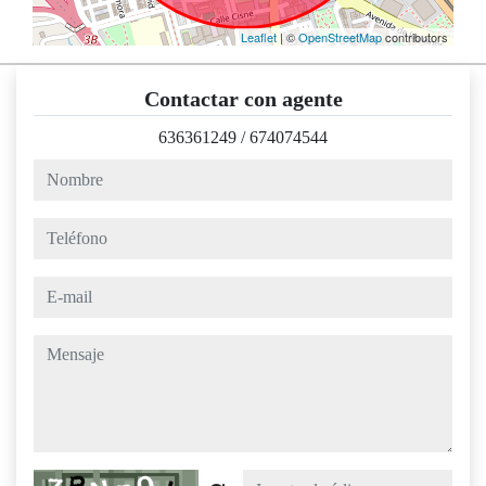
Leaflet
| ©
OpenStreetMap
contributors
Contactar con agente
636361249
/
674074544
nombre
teléfono
e-mail
mensaje
Captcha