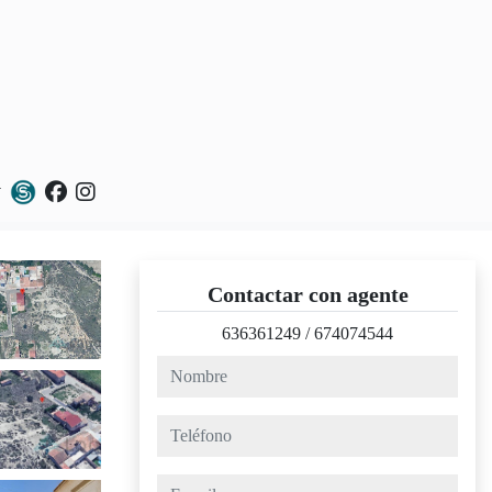
Contactar con agente
636361249
/
674074544
nombre
teléfono
e-mail