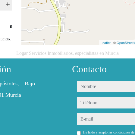
0
ducido.
Leaflet
| ©
OpenStreet
Logar Servicios Inmobiliarios, especialistas en Murcia
ión
Contacto
póstoles, 1 Bajo
nombre
01 Murcia
teléfono
e-mail
He leído y acepto las condiciones d