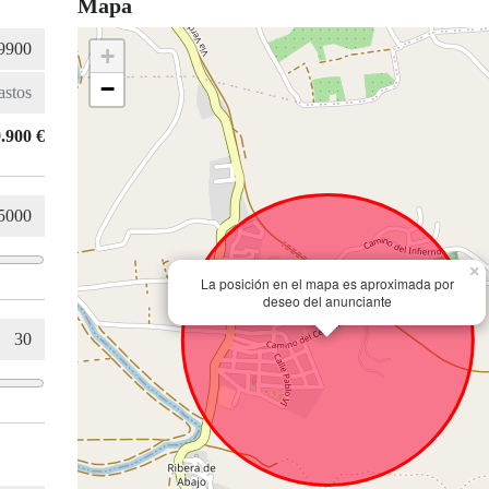
Mapa
+
−
.900 €
×
La posición en el mapa es aproximada por
deseo del anunciante