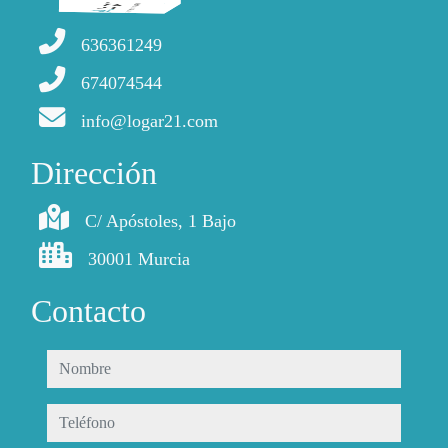
636361249
674074544
info@logar21.com
Dirección
C/ Apóstoles, 1 Bajo
30001 Murcia
Contacto
nombre
teléfono