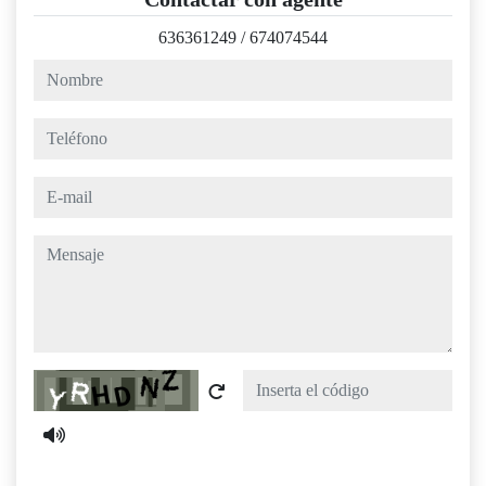
636361249
/
674074544
nombre
teléfono
e-mail
mensaje
Captcha