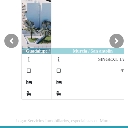
Previous
Next
Murcia / San antolin
SINGEXL-Lv245
2
93
m
3
1
Logar Servicios Inmobiliarios, especialistas en Murcia