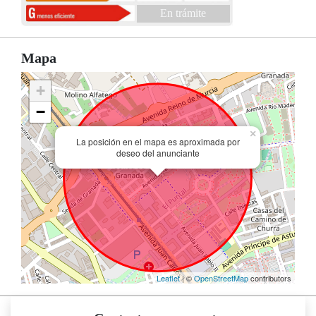
En trámite
Mapa
+
−
×
La posición en el mapa es aproximada por
deseo del anunciante
Leaflet
| ©
OpenStreetMap
contributors